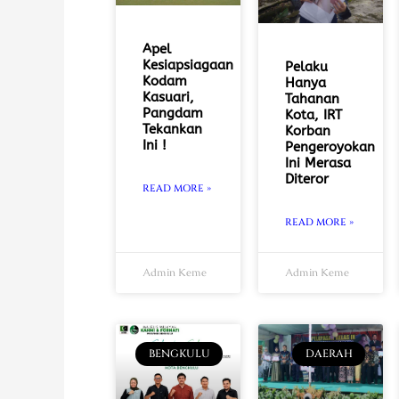
Apel
Kesiapsiagaan
Pelaku
Kodam
Hanya
Kasuari,
Tahanan
Pangdam
Kota, IRT
Tekankan
Korban
Ini !
Pengeroyokan
Ini Merasa
Diteror
READ MORE »
READ MORE »
Admin Keme
Admin Keme
BENGKULU
DAERAH