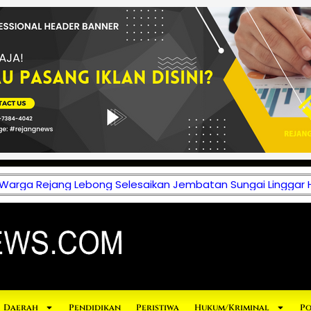
 Warga Rejang Lebong Selesaikan Jembatan Sungai Linggar 
Daerah
Pendidikan
Peristiwa
Hukum/Kriminal
Po