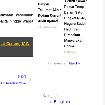
XVIII/Kasuari :
Pimpin
Papua Tetap
Taklimat Akhir
Dalam Satu
riksaan kesehatan
Kodam Current
Bingkai NKRI,
Audit Itjenad
alita hingga warga
Negara Sudah
18 Agustus 2021
Hadir dan
Dirasakan
Masyarakat
psi Gedung IAIN
Papua
6 Juli 2021
« Previous
Next »
Next
NEXT
Pra TMMD Ke-112 Di Kampung Wendi Sorong Selatan Mulai Berjalan
Kategori
Bengkulu