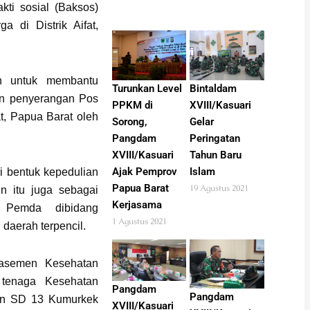
ti sosial (Baksos)
 di Distrik Aifat,
an untuk membantu
Turunkan Level
Bintaldam
an penyerangan Pos
PPKM di
XVIII/Kasuari
t, Papua Barat oleh
Sorong,
Gelar
Pangdam
Peringatan
XVIII/Kasuari
Tahun Baru
Ajak Pemprov
Islam
i bentuk kepedulian
Papua Barat
19 Agustus 2021
n itu juga sebagai
Kerjasama
Pemda dibidang
1 Agustus 2021
daerah terpencil.
etasemen Kesehatan
tenaga Kesehatan
Pangdam
Pangdam
an SD 13 Kumurkek
XVIII/Kasuari