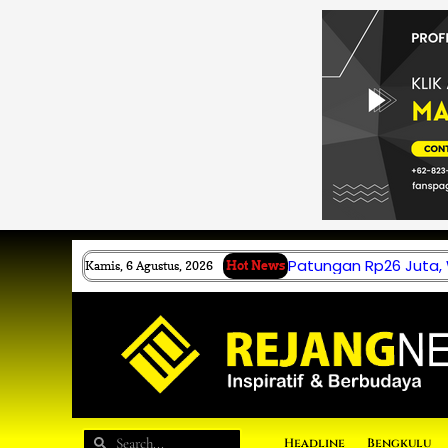
Lewati
ke
konten
Patungan Rp26 Juta,
Kamis, 6 Agustus, 2026
Hot News
Search
Search
Headline
Bengkulu