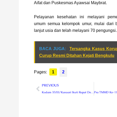
Aifat dan Puskesmas Ayawsai Maybrat.
Pelayanan kesehatan ini melayani peme
umum semua kelompok umur, mulai dari b
lanjut usia dan telah melayani 70 pengungsi.
BACA JUGA:
Tersangka Kasus Koru
Curup Resmi Ditahan Kejati Bengkulu
Pages:
1
2
Prev
PREVIOUS
Kodam XVIII/Kasuari Ikuti Rapat Dengan Mabes TNI Bahas Perkembangan Penanganan Pandemi Covid-19