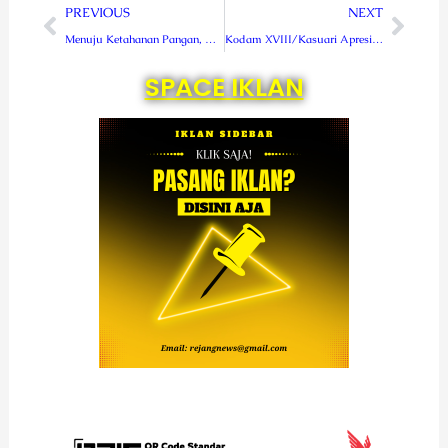
Prev
Next
PREVIOUS
NEXT
Menuju Ketahanan Pangan, Kodam Kasuari Gelar Panen Jagung Perdana Serentak
Kodam XVIII/Kasuari Apresiasi Terbentuknya PD PPM di Papua Barat
SPACE IKLAN