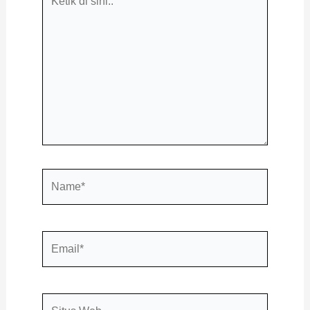
di
sini..
Name*
Email*
Situs