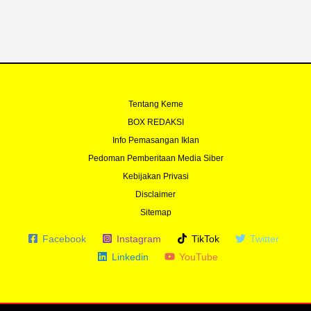
k
a
-
m
f
Tentang Keme
BOX REDAKSI
Info Pemasangan Iklan
Pedoman Pemberitaan Media Siber
Kebijakan Privasi
Disclaimer
Sitemap
Facebook
Instagram
TikTok
Twitter
Linkedin
YouTube