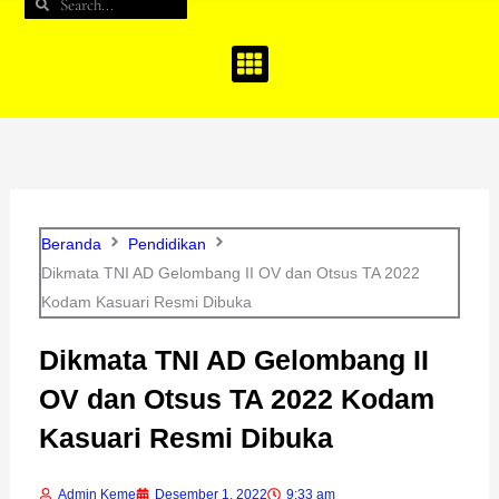
Search
Search
b
a
u
o
g
b
o
r
e
k
a
m
Beranda
Pendidikan
Dikmata TNI AD Gelombang II OV dan Otsus TA 2022
Kodam Kasuari Resmi Dibuka
Dikmata TNI AD Gelombang II
OV dan Otsus TA 2022 Kodam
Kasuari Resmi Dibuka
Admin Keme
Desember 1, 2022
9:33 am