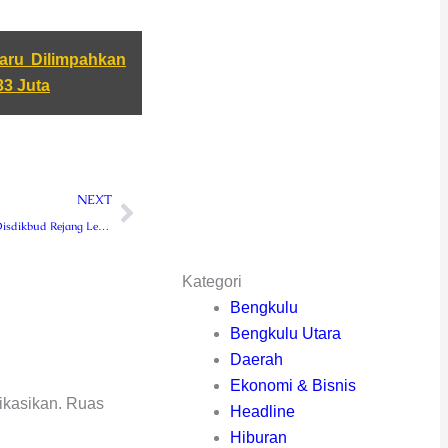
aru Dilimpahkan
33 Juta
Next
NEXT
Dharma Wanita Disdikbud Rejang Lebong Berbagi Ratusan Paket Takjil Gratis
Kategori
Bengkulu
Bengkulu Utara
Daerah
Ekonomi & Bisnis
ikasikan.
Ruas
Headline
Hiburan