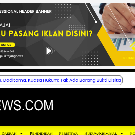
 Daditama, Kuasa Hukum: Tak Ada Barang Bukti Disita
Daerah
Pendidikan
Peristiwa
Hukum/Kriminal
Po