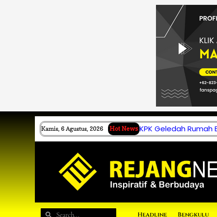
Lewati
ke
konten
KPK Geledah Rumah B.
Kamis, 6 Agustus, 2026
Hot News
Search
Search
Headline
Bengkulu