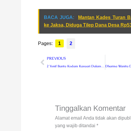
BACA JUGA:
Mantan Kades Turan B
ke Jaksa, Diduga Tilep Dana Desa Rp5
Pages:
1
2
Prev
PREVIOUS
2 Yonif Bantu Kodam Kasuari Dalam Tugas Kewilayahan
Tinggalkan Komentar
Alamat email Anda tidak akan dipubl
yang wajib ditandai
*