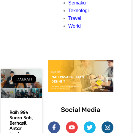
Semaku
Teknologi
Travel
World
DAERAH
Social Media
Raih 994
Suara Sah,
F
Y
T
I
Berhasil
a
o
w
n
Antar