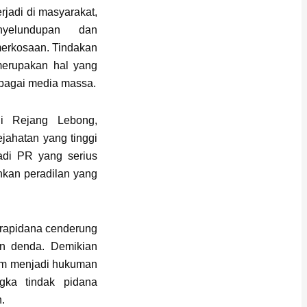
erjadi di masyarakat,
nyelundupan dan
erkosaan. Tindakan
 merupakan hal yang
erbagai media massa.
di Rejang Lebong,
jahatan yang tinggi
jadi PR yang serius
kan peradilan yang
arapidana cenderung
n denda. Demikian
um menjadi hukuman
ngka tindak pidana
.