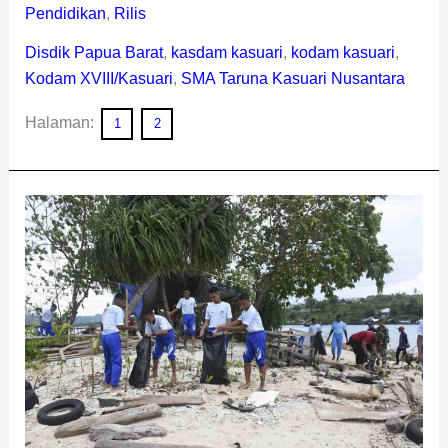
Pendidikan
,
Rilis
Disdik Papua Barat
,
kasdam kasuari
,
kodam kasuari
,
Kodam XVIII/Kasuari
,
SMA Taruna Kasuari Nusantara
Halaman:
1
2
Kodam
Kasuari
Gandeng
SMA
Taruna
Kasuari
Nusantara
Tanami
Bibit
Mangrove