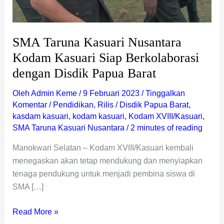
Papua
Barat
SMA Taruna Kasuari Nusantara
Kodam Kasuari Siap Berkolaborasi
dengan Disdik Papua Barat
Oleh
Admin Keme
/
9 Februari 2023
/
Tinggalkan
Komentar
/
Pendidikan
,
Rilis
/
Disdik Papua Barat
,
kasdam kasuari
,
kodam kasuari
,
Kodam XVIII/Kasuari
,
SMA Taruna Kasuari Nusantara
/
2 minutes of reading
Manokwari Selatan – Kodam XVIII/Kasuari kembali
menegaskan akan tetap mendukung dan menyiapkan
tenaga pendukung untuk menjadi pembina siswa di
SMA […]
Read More »