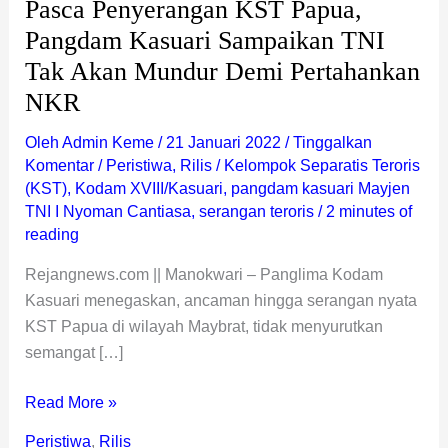
Pasca Penyerangan KST Papua,
Mundur
Pangdam Kasuari Sampaikan TNI
Demi
Tak Akan Mundur Demi Pertahankan
Pertahankan
NKR
NKR
Oleh
Admin Keme
/
21 Januari 2022
/
Tinggalkan
Komentar
/
Peristiwa
,
Rilis
/
Kelompok Separatis Teroris
(KST)
,
Kodam XVIII/Kasuari
,
pangdam kasuari Mayjen
TNI I Nyoman Cantiasa
,
serangan teroris
/
2 minutes of
reading
Rejangnews.com || Manokwari – Panglima Kodam
Kasuari menegaskan, ancaman hingga serangan nyata
KST Papua di wilayah Maybrat, tidak menyurutkan
semangat […]
Read More »
Peristiwa
,
Rilis