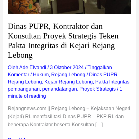
di
Kejari
Rejang
Dinas PUPR, Kontraktor dan
Lebong
Konsultan Proyek Strategis Teken
Pakta Integritas di Kejari Rejang
Lebong
Oleh
Ade Elvandi
/
3 Oktober 2024
/
Tinggalkan
Komentar
/
Hukum
,
Rejang Lebong
/
Dinas PUPR
Rejang Lebong
,
Kejari Rejang Lebong
,
Pakta Integritas
,
pembangunan
,
penandatangan
,
Proyek Strategis
/
1
minute of reading
Rejangnews.com || Rejang Lebong – Kejaksaan Negeri
(Kejari) RL memfasilitasi Dinas PUPR – PKP RL dan
beberapa Kontraktor beserta Konsultan […]