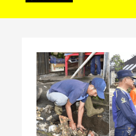
Bupati
Rejang
Lebong
Fikri
Pantau
Pengurasan
Siring
di
Jalan
Baru