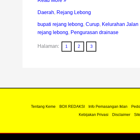
Read More »
Daerah
,
Rejang Lebong
bupati rejang lebong
,
Curup
,
Kelurahan Jalan
rejang lebong
,
Pengurasan drainase
Halaman:
1
2
3
Tentang Keme
BOX REDAKSI
Info Pemasangan Iklan
Pedo
Kebijakan Privasi
Disclaimer
Sit