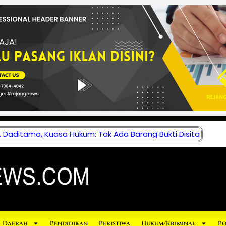
 Daditama, Kuasa Hukum: Tak Ada Barang Bukti Disita
Daerah
Pendidikan
Peristiwa
Hukum/Kriminal
Po