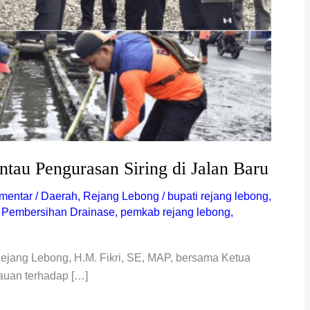
ntau Pengurasan Siring di Jalan Baru
mentar
/
Daerah
,
Rejang Lebong
/
bupati rejang lebong
,
,
Pembersihan Drainase
,
pemkab rejang lebong
,
ejang Lebong, H.M. Fikri, SE, MAP, bersama Ketua
uan terhadap […]