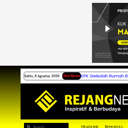
Lewati
ke
konten
KPK Geledah Rumah B.
Sabtu, 8 Agustus, 2026
Hot News
Search
Search
Headline
Bengkulu