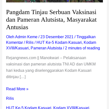
Pangdam Tinjau Serbuan Vaksinasi
dan Pameran Alutsista, Masyarakat
Antusias
Oleh
Admin Keme
/
23 Desember 2021
/
Tinggalkan
Komentar
/
Rilis
/
HUT Ke-5 Kodam Kasuari
,
Kodam
XVIII/Kasuari
,
Pameran Alutsista
/
2 minutes of reading
Rejangnews.com || Manokwari – Pelaksanaan
vaksinasi dan pameran alutsista TNI AD dan UMKM
hari kedua yang diselenggarakan Kodam Kasuari
ditinjau […]
Read More »
Rilis
HUT Ke-5 Kodam Kasuari
,
Kodam XVIII/Kasuari
,