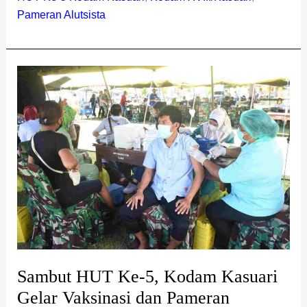
Pameran Alutsista
Sambut
HUT
Ke-
5,
Kodam
Kasuari
Gelar
Vaksinasi
dan
Pameran
Alutsista
Sambut HUT Ke-5, Kodam Kasuari
Gelar Vaksinasi dan Pameran