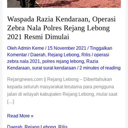
2021
Resmi
Dimulai
Waspada Razia Kendaraan, Operasi
Zebra Nala Polres Rejang Lebong
2021 Resmi Dimulai
Oleh
Admin Keme
/
15 November 2021
/
Tinggalkan
Komentar
/
Daerah
,
Rejang Lebong
,
Rilis
/
operasi
zebra nala 2021
,
polres rejang lebong
,
Razia
Kendaraan
,
surat surat kendaraan
/
2 minutes of reading
Rejangnews.com || Rejang Lebong – Diberitahukan
kepada seluruh masyarakat terutama para pengguna
jalan di wilayah kabupaten Rejang Lebong, mulai saat
[…]
Read More »
Daerah
,
Rejang Lebong
,
Rilis