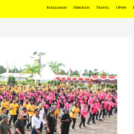
Khazanah
Hiburan
Travel
Opini