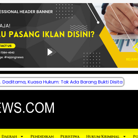
 Daditama, Kuasa Hukum: Tak Ada Barang Bukti Disita
Daerah
Pendidikan
Peristiwa
Hukum/Kriminal
Po