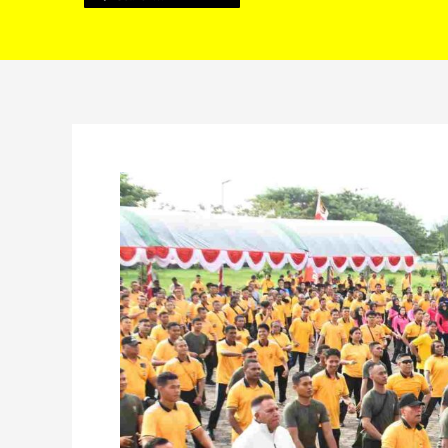
Sambut
HUT
Bhayangkara
ke
77,
Kasdam
Kasuari
Olahraga
Bersama
TNI
Polri