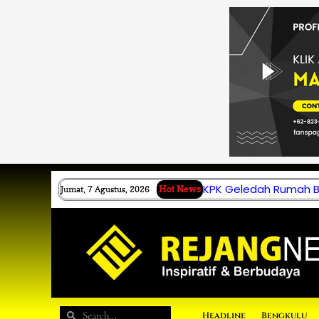
Lewati
ke
konten
KPK Geledah Rumah B.
Jumat, 7 Agustus, 2026
Hot News
Search
Search
Headline
Bengkulu