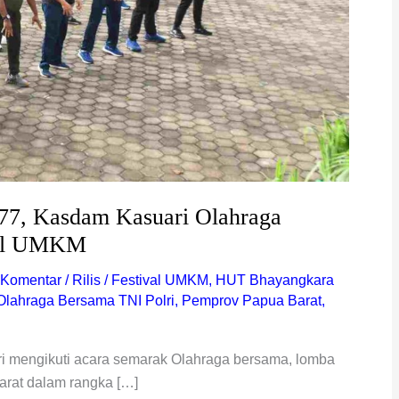
77, Kasdam Kasuari Olahraga
val UMKM
 Komentar
/
Rilis
/
Festival UMKM
,
HUT Bhayangkara
Olahraga Bersama TNI Polri
,
Pemprov Papua Barat
,
ri mengikuti acara semarak Olahraga bersama, lomba
rat dalam rangka […]