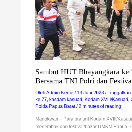
dan
Festival
UMKM
Sambut HUT Bhayangkara ke 
Bersama TNI Polri dan Festi
Oleh
Admin Keme
/
13 Juni 2023
/
Tinggalkan
ke 77
,
kasdam kasuari
,
Kodam XVIII/Kasuari
,
Polda Papua Barat
/
2 minutes of reading
Manokwari – Para prajurit Kodam XVIII/Kasua
menembak dan festival/bazar UMKM Papua Ba