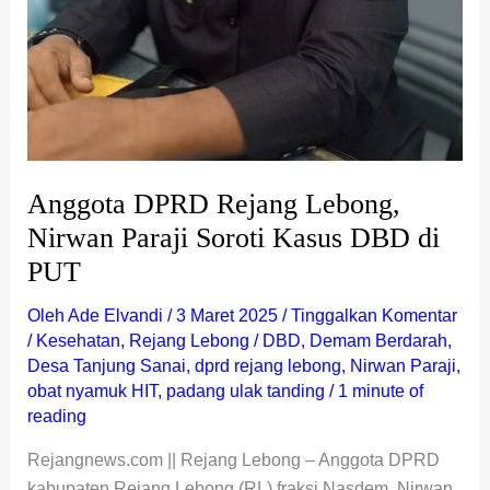
PUT
Anggota DPRD Rejang Lebong,
Nirwan Paraji Soroti Kasus DBD di
PUT
Oleh
Ade Elvandi
/
3 Maret 2025
/
Tinggalkan Komentar
/
Kesehatan
,
Rejang Lebong
/
DBD
,
Demam Berdarah
,
Desa Tanjung Sanai
,
dprd rejang lebong
,
Nirwan Paraji
,
obat nyamuk HIT
,
padang ulak tanding
/
1 minute of
reading
Rejangnews.com || Rejang Lebong – Anggota DPRD
kabupaten Rejang Lebong (RL) fraksi Nasdem, Nirwan