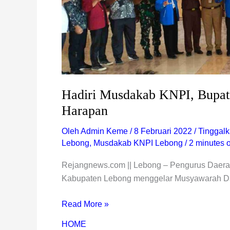
Hadiri Musdakab KNPI, Bupat
Harapan
Oleh
Admin Keme
/
8 Februari 2022
/
Tinggal
Lebong
,
Musdakab KNPI Lebong
/
2 minutes o
Rejangnews.com || Lebong – Pengurus Daera
Kabupaten Lebong menggelar Musyawarah Da
Read More »
HOME