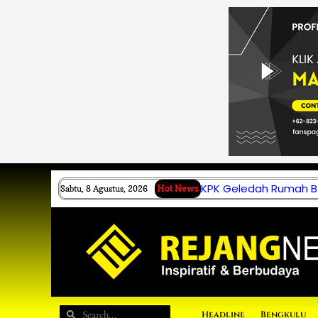
Lewati
ke
konten
KPK Geledah Rumah B.
Sabtu, 8 Agustus, 2026
Hot News
Search
Search
Headline
Bengkulu