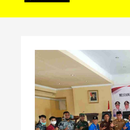
Hadiri
Musdakab
KNPI,
Bupati
Lebong
Sebut
Pemuda
Adalah
Harapan