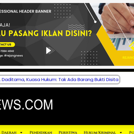
 Daditama, Kuasa Hukum: Tak Ada Barang Bukti Disita
Daerah
Pendidikan
Peristiwa
Hukum/Kriminal
Po