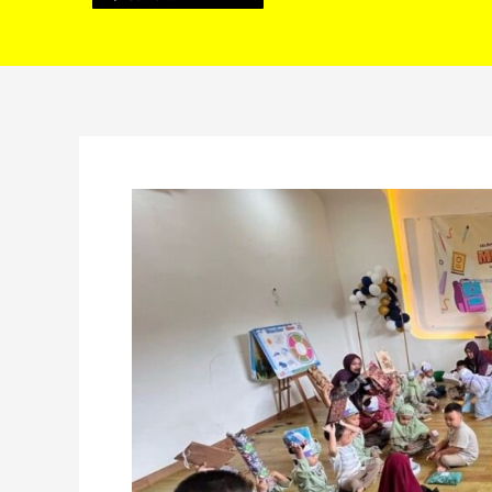
Mengenalkan
Nilai
Islami
Sejak
Dini,
MPLS
di
Shigor
Montessori
Bengkulu
Disambut