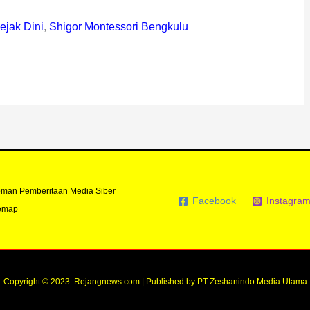
ejak Dini
,
Shigor Montessori Bengkulu
man Pemberitaan Media Siber
Facebook
Instagra
emap
Copyright © 2023. Rejangnews.com | Published by PT Zeshanindo Media Utama