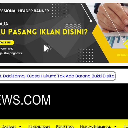
 Daditama, Kuasa Hukum: Tak Ada Barang Bukti Disita
Daerah
Pendidikan
Peristiwa
Hukum/Kriminal
Po