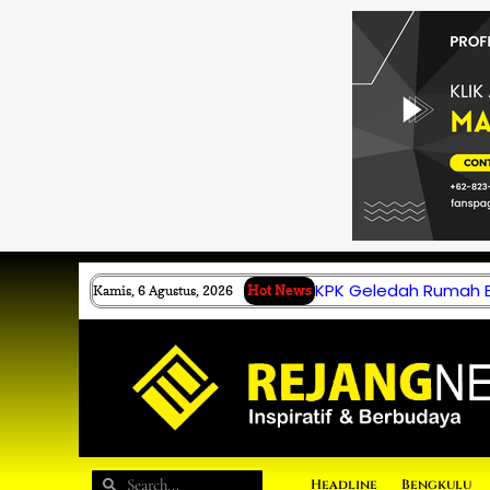
Lewati
ke
konten
KPK Geledah Rumah B.
Kamis, 6 Agustus, 2026
Hot News
Search
Search
Headline
Bengkulu