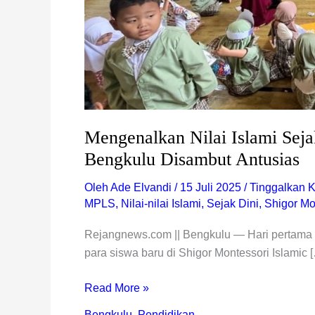
Antusias
Mengenalkan Nilai Islami Seja
Bengkulu Disambut Antusias
Oleh
Ade Elvandi
/
15 Juli 2025
/
Tinggalkan 
MPLS
,
Nilai-nilai Islami
,
Sejak Dini
,
Shigor Mo
Rejangnews.com || Bengkulu — Hari pertama
para siswa baru di Shigor Montessori Islamic 
Read More »
Bengkulu
,
Pendidikan