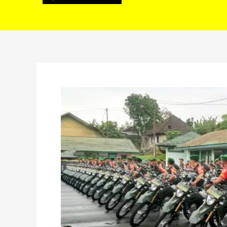
Kodim
0409/RL
Bagikan
Puluhan
Unit
Motor
Bantuan
Kemenhan
Kepada
Babinsa