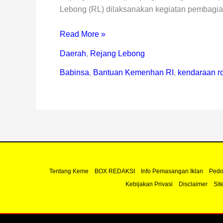
Lebong (RL) dilaksanakan kegiatan pembagia
Read More »
Daerah
,
Rejang Lebong
Babinsa
,
Bantuan Kemenhan RI
,
kendaraan r
Tentang Keme
BOX REDAKSI
Info Pemasangan Iklan
Pedo
Kebijakan Privasi
Disclaimer
Sit