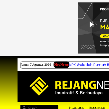
Lewati
ke
konten
KPK Geledah Rumah B.
Jumat, 7 Agustus, 2026
Hot News
Search
Search
Headline
Bengkulu