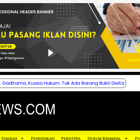
 Daditama, Kuasa Hukum: Tak Ada Barang Bukti Disita
Daerah
Pendidikan
Peristiwa
Hukum/Kriminal
Po