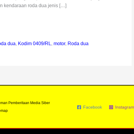
n kendaraan roda dua jenis […]
oda dua
,
Kodim 0409/RL
,
motor
,
Roda dua
man Pemberitaan Media Siber
Facebook
Instagra
emap