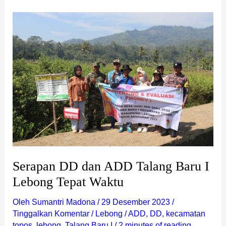
Serapan
DD
dan
ADD
Talang
Baru
I
Lebong
Tepat
Waktu
Serapan DD dan ADD Talang Baru I
Lebong Tepat Waktu
Oleh
Sumantri Madona
/
29 Desember 2023
/
Tinggalkan Komentar
/
Lebong
/
ADD
,
DD
,
kecamatan
topos
,
lebong
,
Talang Baru I
/
2 minutes of reading