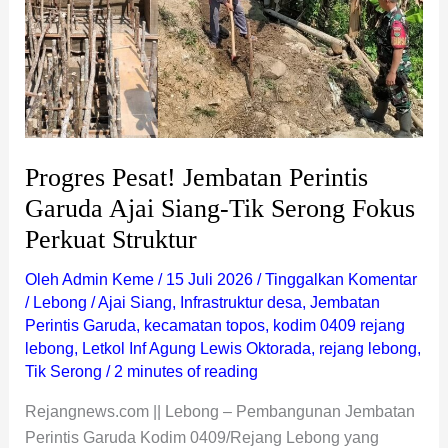
Siang-
Tik
Serong
Fokus
Perkuat
Struktur
Progres Pesat! Jembatan Perintis
Garuda Ajai Siang-Tik Serong Fokus
Perkuat Struktur
Oleh
Admin Keme
/
15 Juli 2026
/
Tinggalkan Komentar
/
Lebong
/
Ajai Siang
,
Infrastruktur desa
,
Jembatan
Perintis Garuda
,
kecamatan topos
,
kodim 0409 rejang
lebong
,
Letkol Inf Agung Lewis Oktorada
,
rejang lebong
,
Tik Serong
/
2 minutes of reading
Rejangnews.com || Lebong – Pembangunan Jembatan
Perintis Garuda Kodim 0409/Rejang Lebong yang