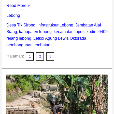
Read More »
Lebong
Desa Tik Sirong
,
Infrastruktur Lebong
,
Jembatan Ajai
Siang
,
kabupaten lebong
,
kecamatan topos
,
kodim 0409
rejang lebong
,
Letkol Agung Lewis Oktorada
,
pembangunan jembatan
Halaman:
1
2
3
Progres
Pesat!
Jembatan
Perintis
Garuda
Ajai