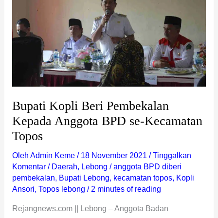
Pembekalan
Kepada
Anggota
BPD
se-
Kecamatan
Topos
Bupati Kopli Beri Pembekalan
Kepada Anggota BPD se-Kecamatan
Topos
Oleh
Admin Keme
/
18 November 2021
/
Tinggalkan
Komentar
/
Daerah
,
Lebong
/
anggota BPD diberi
pembekalan
,
Bupati Lebong
,
kecamatan topos
,
Kopli
Ansori
,
Topos lebong
/
2 minutes of reading
Rejangnews.com || Lebong – Anggota Badan