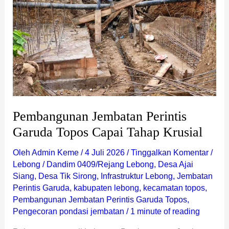
Topos
Capai
Tahap
Krusial
Pembangunan Jembatan Perintis
Garuda Topos Capai Tahap Krusial
Oleh
Admin Keme
/
4 Juli 2026
/
Tinggalkan Komentar
/
Lebong
/
Dandim 0409/Rejang Lebong
,
Desa Ajai
Siang
,
Desa Tik Sirong
,
Infrastruktur Lebong
,
Jembatan
Perintis Garuda
,
kabupaten lebong
,
kecamatan topos
,
Pembangunan Jembatan Perintis Garuda Topos
,
Pengecoran pondasi jembatan
/
1 minute of reading