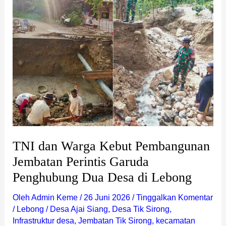
Warga
Kebut
Pembangunan
Jembatan
Perintis
Garuda
Penghubung
Dua
Desa
di
Lebong
TNI dan Warga Kebut Pembangunan
Jembatan Perintis Garuda
Penghubung Dua Desa di Lebong
Oleh
Admin Keme
/
26 Juni 2026
/
Tinggalkan Komentar
/
Lebong
/
Desa Ajai Siang
,
Desa Tik Sirong
,
Infrastruktur desa
,
Jembatan Tik Sirong
,
kecamatan