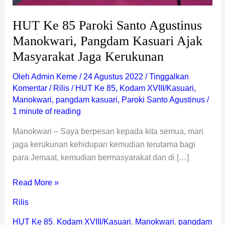
Masyarakat
Jaga
HUT Ke 85 Paroki Santo Agustinus
Kerukunan
Manokwari, Pangdam Kasuari Ajak
Masyarakat Jaga Kerukunan
Oleh
Admin Keme
/
24 Agustus 2022
/
Tinggalkan
Komentar
/
Rilis
/
HUT Ke 85
,
Kodam XVIII/Kasuari
,
Manokwari
,
pangdam kasuari
,
Paroki Santo Agustinus
/
1 minute of reading
Manokwari – Saya berpesan kepada kita semua, mari
jaga kerukunan kehidupan kemudian terutama bagi
para Jemaat, kemudian bermasyarakat dan di […]
Read More »
Rilis
HUT Ke 85
,
Kodam XVIII/Kasuari
,
Manokwari
,
pangdam