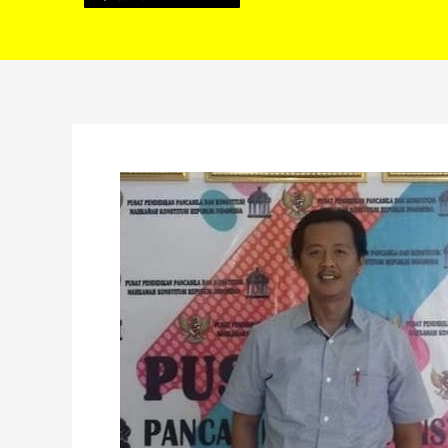
Kuasa
Hukum
Pemkab
Lebong
Tepis
Isu
Mangkir
di
Persidangan
PTUN