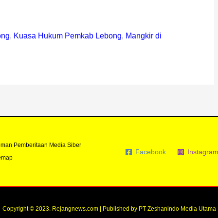
ong
,
Kuasa Hukum Pemkab Lebong
,
Mangkir di
man Pemberitaan Media Siber
Facebook
Instagra
emap
Copyright © 2023. Rejangnews.com | Published by PT Zeshanindo Media Utama