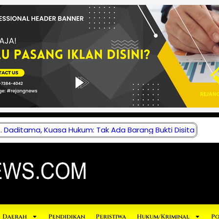
 Daditama, Kuasa Hukum: Tak Ada Barang Bukti Disita
Daerah
Pendidikan
Peristiwa
Hukum/Kriminal
Po