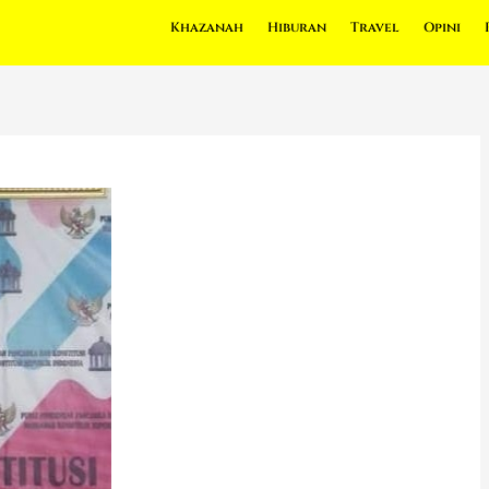
Khazanah
Hiburan
Travel
Opini