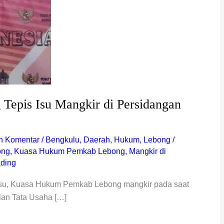
epis Isu Mangkir di Persidangan
n Komentar
/
Bengkulu
,
Daerah
,
Hukum
,
Lebong
/
ong
,
Kuasa Hukum Pemkab Lebong
,
Mangkir di
ading
isu, Kuasa Hukum Pemkab Lebong mangkir pada saat
lan Tata Usaha […]