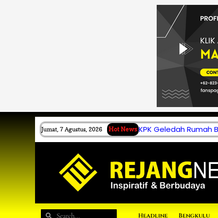
Lewati
ke
konten
KPK Geledah Rumah B.
Jumat, 7 Agustus, 2026
Hot News
Search
Search
Headline
Bengkulu