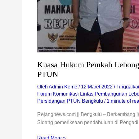
Kuasa Hukum Pemkab Lebong T
PTUN
Oleh
Admin Keme
/
12 Maret 2022
/
Tinggalka
Forum Komunikasi Lintas Pembangunan Leb
Persidangan PTUN Bengkulu
/
1 minute of re
Rejangnews.com || Bengkulu – Berkembang 
Sidang pemeriksaan pendahuluan di Pengadi
Read More »