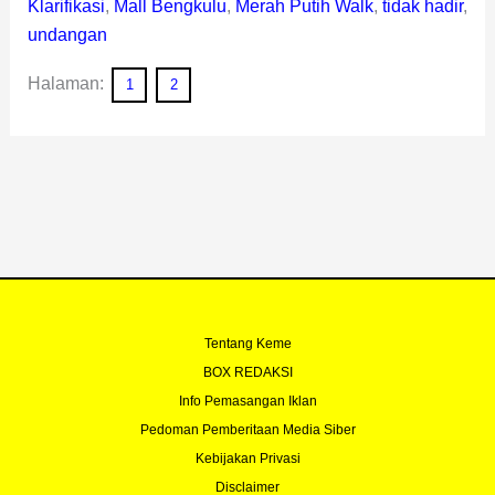
Klarifikasi
,
Mall Bengkulu
,
Merah Putih Walk
,
tidak hadir
,
undangan
Halaman:
1
2
Tentang Keme
BOX REDAKSI
Info Pemasangan Iklan
Pedoman Pemberitaan Media Siber
Kebijakan Privasi
Disclaimer