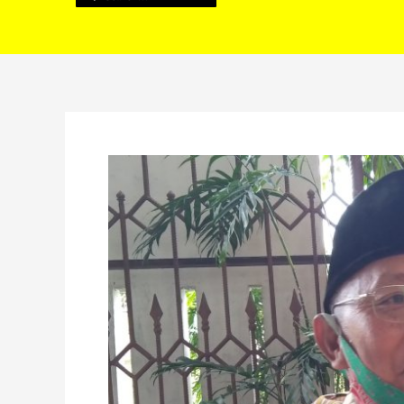
Ini
Kata
Ketua
PCNU
RL,
Terkait
Arah
Dukungan
di
Pilkada
Rejang