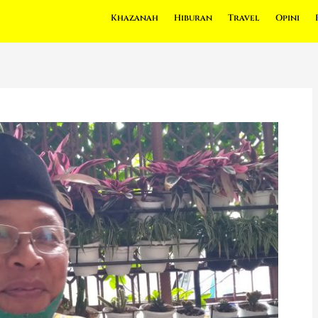
Khazanah
Hiburan
Travel
Opini