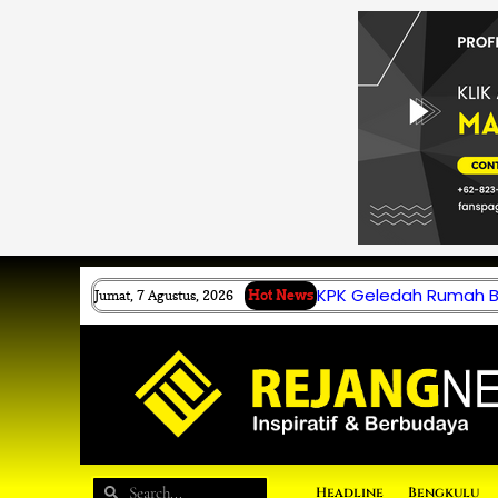
Lewati
ke
konten
KPK Geledah Rumah B.
Jumat, 7 Agustus, 2026
Hot News
Search
Search
Headline
Bengkulu