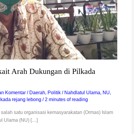
ait Arah Dukungan di Pilkada
an Komentar
/
Daerah
,
Politik
/
Nahdlatul Ulama
,
NU
,
lkada rejang lebong
/
2 minutes of reading
salah satu organisasi kemasyarakatan (Ormas) Islam
ul Ulama (NU) […]