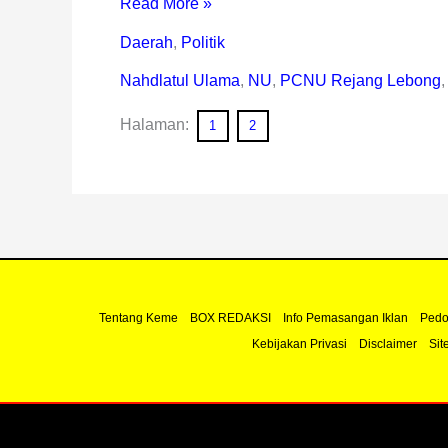
Read More »
Daerah
,
Politik
Nahdlatul Ulama
,
NU
,
PCNU Rejang Lebong
Halaman:
1
2
Tentang Keme
BOX REDAKSI
Info Pemasangan Iklan
Pedo
Kebijakan Privasi
Disclaimer
Sit