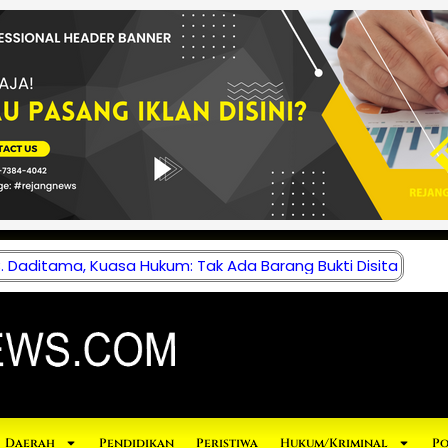
 Daditama, Kuasa Hukum: Tak Ada Barang Bukti Disita
Daerah
Pendidikan
Peristiwa
Hukum/Kriminal
Po