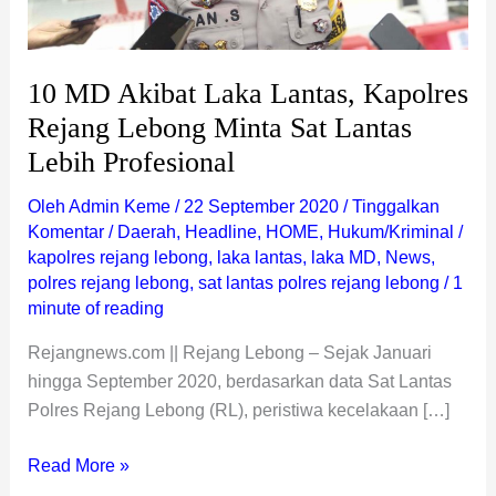
Lantas
Lebih
Profesional
10 MD Akibat Laka Lantas, Kapolres
Rejang Lebong Minta Sat Lantas
Lebih Profesional
Oleh
Admin Keme
/
22 September 2020
/
Tinggalkan
Komentar
/
Daerah
,
Headline
,
HOME
,
Hukum/Kriminal
/
kapolres rejang lebong
,
laka lantas
,
laka MD
,
News
,
polres rejang lebong
,
sat lantas polres rejang lebong
/
1
minute of reading
Rejangnews.com || Rejang Lebong – Sejak Januari
hingga September 2020, berdasarkan data Sat Lantas
Polres Rejang Lebong (RL), peristiwa kecelakaan […]
Read More »