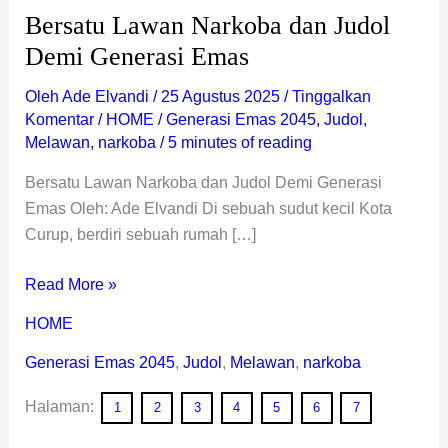
Bersatu Lawan Narkoba dan Judol
Demi Generasi Emas
Oleh
Ade Elvandi
/
25 Agustus 2025
/
Tinggalkan
Komentar
/
HOME
/
Generasi Emas 2045
,
Judol
,
Melawan
,
narkoba
/
5 minutes of reading
Bersatu Lawan Narkoba dan Judol Demi Generasi
Emas Oleh: Ade Elvandi Di sebuah sudut kecil Kota
Curup, berdiri sebuah rumah […]
Read More »
HOME
Generasi Emas 2045
,
Judol
,
Melawan
,
narkoba
Halaman:
1
2
3
4
5
6
7