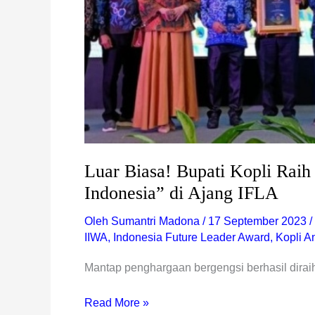
di
Ajang
IFLA
Luar Biasa! Bupati Kopli Raih
Indonesia” di Ajang IFLA
Oleh
Sumantri Madona
/
17 September 2023
/
IIWA
,
Indonesia Future Leader Award
,
Kopli A
Mantap penghargaan bergengsi berhasil diraih
Read More »