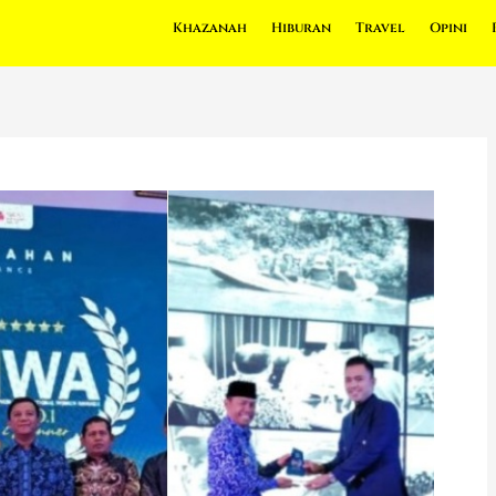
Khazanah
Hiburan
Travel
Opini