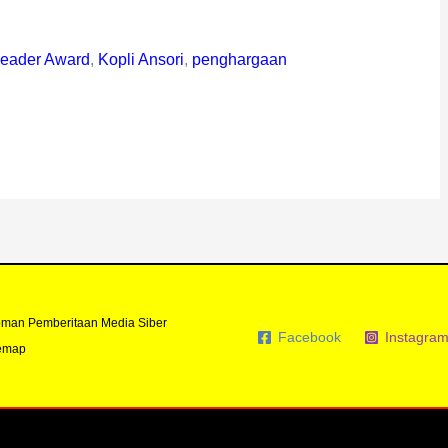
Leader Award
,
Kopli Ansori
,
penghargaan
man Pemberitaan Media Siber
Facebook
Instagra
emap