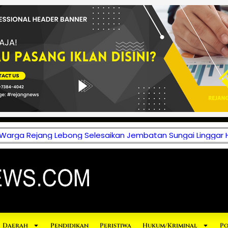
 Warga Rejang Lebong Selesaikan Jembatan Sungai Linggar 
Daerah
Pendidikan
Peristiwa
Hukum/Kriminal
Po