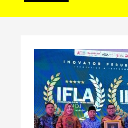
Luar
Biasa!
Bupati
Kopli
Raih
Penghargaan
“Best
Future
Leader
of
Indonesia”