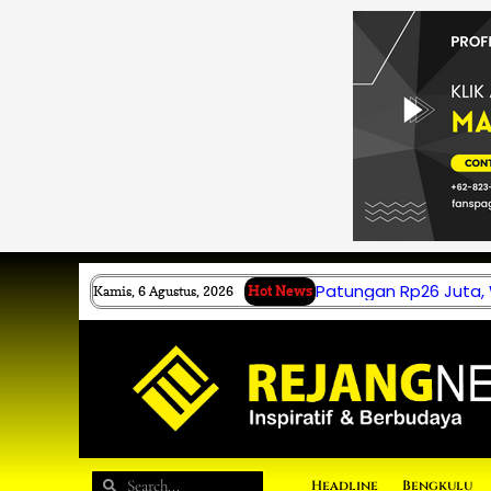
Lewati
ke
konten
Patungan Rp26 Juta,
Kamis, 6 Agustus, 2026
Hot News
Search
Search
Headline
Bengkulu