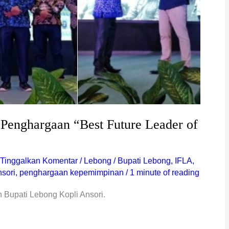
 Penghargaan “Best Future Leader of
Tinggalkan Komentar
/
Lebong
/
Bupati Lebong
,
IFLA
,
nsori
,
penghargaan kepemimpinan
/
1 minute of reading
 Bupati Lebong Kopli Ansori.