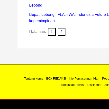
Lebong
Bupati Lebong
,
IFLA
,
IIWA
,
Indonesia Future 
kepemimpinan
Halaman:
1
2
Tentang Keme
BOX REDAKSI
Info Pemasangan Iklan
Pedo
Kebijakan Privasi
Disclaimer
Sit