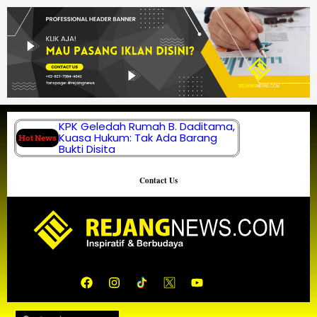
Lewati
ke
konten
KPK Geledah Rumah B. Daditama,
Kuasa Hukum: Tak Ada Barang
Hot News
Bukti Disita
Contact Us
F
I
Y
a
n
o
c
s
u
e
t
t