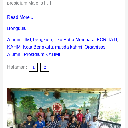
presidium Majelis […]
Read More »
Bengkulu
Alumni HMI
,
bengkulu
,
Eko Putra Membara
,
FORHATI
,
KAHMI Kota Bengkulu
,
musda kahmi
,
Organisasi
Alumni
,
Presidium KAHMI
Halaman:
1
2
Safran
Terpilih
Pimpin
Forum
Wartawan