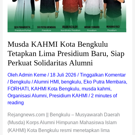
Perkuat
Solidaritas
Alumni
Musda KAHMI Kota Bengkulu
Tetapkan Lima Presidium Baru, Siap
Perkuat Solidaritas Alumni
Oleh
Admin Keme
/
18 Juli 2026
/
Tinggalkan Komentar
/
Bengkulu
/
Alumni HMI
,
bengkulu
,
Eko Putra Membara
,
FORHATI
,
KAHMI Kota Bengkulu
,
musda kahmi
,
Organisasi Alumni
,
Presidium KAHMI
/
2 minutes of
reading
Rejangnews.com || Bengkulu – Musyawarah Daerah
(Musda) Korps Alumni Himpunan Mahasiswa Islam
(KAHMI) Kota Bengkulu resmi menetapkan lima