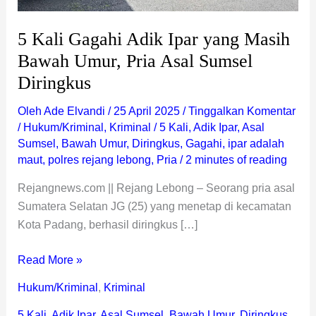
Asal
Sumsel
5 Kali Gagahi Adik Ipar yang Masih
Diringkus
Bawah Umur, Pria Asal Sumsel
Diringkus
Oleh
Ade Elvandi
/
25 April 2025
/
Tinggalkan Komentar
/
Hukum/Kriminal
,
Kriminal
/
5 Kali
,
Adik Ipar
,
Asal
Sumsel
,
Bawah Umur
,
Diringkus
,
Gagahi
,
ipar adalah
maut
,
polres rejang lebong
,
Pria
/
2 minutes of reading
Rejangnews.com || Rejang Lebong – Seorang pria asal
Sumatera Selatan JG (25) yang menetap di kecamatan
Kota Padang, berhasil diringkus […]
Read More »
Hukum/Kriminal
,
Kriminal
5 Kali
,
Adik Ipar
,
Asal Sumsel
,
Bawah Umur
,
Diringkus
,