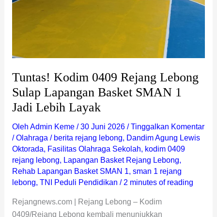
Jadi
Lebih
Layak
Tuntas! Kodim 0409 Rejang Lebong
Sulap Lapangan Basket SMAN 1
Jadi Lebih Layak
Oleh
Admin Keme
/
30 Juni 2026
/
Tinggalkan Komentar
/
Olahraga
/
berita rejang lebong
,
Dandim Agung Lewis
Oktorada
,
Fasilitas Olahraga Sekolah
,
kodim 0409
rejang lebong
,
Lapangan Basket Rejang Lebong
,
Rehab Lapangan Basket SMAN 1
,
sman 1 rejang
lebong
,
TNI Peduli Pendidikan
/
2 minutes of reading
Rejangnews.com | Rejang Lebong – Kodim
0409/Rejang Lebong kembali menunjukkan