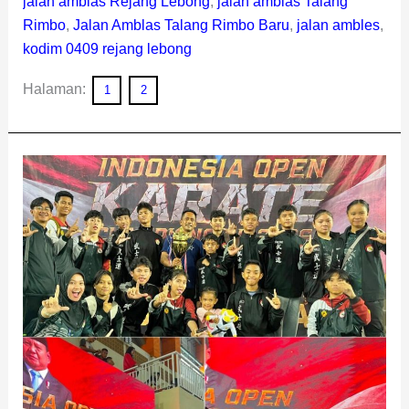
jalan amblas Rejang Lebong
,
jalan amblas Talang
Rimbo
,
Jalan Amblas Talang Rimbo Baru
,
jalan ambles
,
kodim 0409 rejang lebong
Halaman:
1
2
Karateka
Kodim
0409
Rejang
Lebong
Sabet
16
Emas,
Tembus
7
Besar