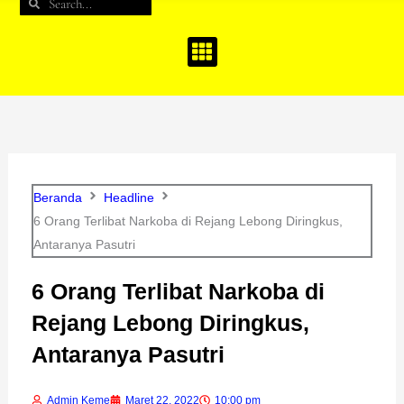
Search
Search
b
a
u
o
g
b
o
r
e
k
a
m
Beranda
Headline
6 Orang Terlibat Narkoba di Rejang Lebong Diringkus,
Antaranya Pasutri
6 Orang Terlibat Narkoba di
Rejang Lebong Diringkus,
Antaranya Pasutri
Admin Keme
Maret 22, 2022
10:00 pm