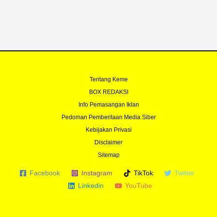
k
a
-
m
f
Tentang Keme
BOX REDAKSI
Info Pemasangan Iklan
Pedoman Pemberitaan Media Siber
Kebijakan Privasi
Disclaimer
Sitemap
Facebook
Instagram
TikTok
Twitter
Linkedin
YouTube