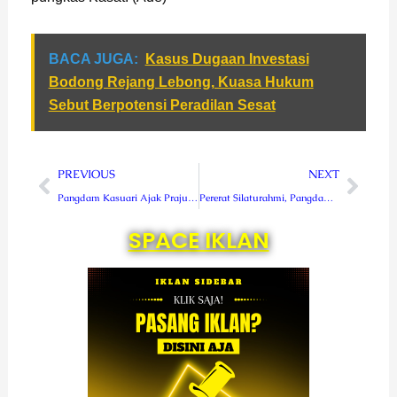
BACA JUGA:
Kasus Dugaan Investasi
Bodong Rejang Lebong, Kuasa Hukum
Sebut Berpotensi Peradilan Sesat
Prev
Next
PREVIOUS
NEXT
Pangdam Kasuari Ajak Prajurit Kodim 1806/TB Laksanakan Kegiatan Bermanfaat Bagi Masyarakat
Pererat Silaturahmi, Pangdam Kasuari Kunjungi Gereja St. Yohanes Teluk Bintuni
SPACE IKLAN